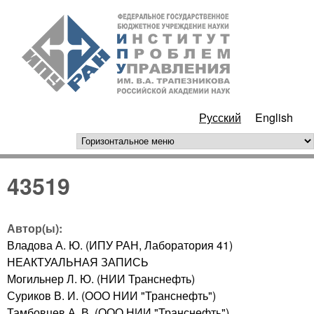
Перейти к основному
ИПУ
содержанию
РАН
Русский
English
горизонтальное меню
43519
Автор(ы):
Владова А. Ю. (ИПУ РАН, Лаборатория 41)
НЕАКТУАЛЬНАЯ ЗАПИСЬ
Могильнер Л. Ю. (НИИ Транснефть)
Суриков В. И. (ООО НИИ "Транснефть")
Тамбовцев А. В. (ООО НИИ "Транснефть")