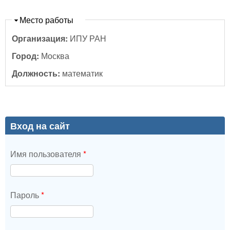
Скрыть
Место работы
Организация:
ИПУ РАН
Город:
Москва
Должность:
математик
Вход на сайт
Имя пользователя
*
Пароль
*