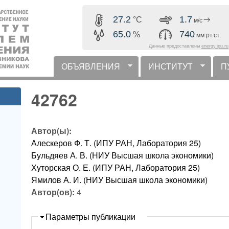
Перейти к основному
27.2
1.7
°C
м/с
содержанию
65.0
740
%
мм рт.ст.
Данные предоставлены
energy.ipu.ru
ОБЪЯВЛЕНИЯ
ИНСТИТУТ
П
горизонтальное меню
42762
Автор(ы):
Алескеров Ф. Т. (ИПУ РАН, Лаборатория 25)
Бульдяев А. В. (НИУ Высшая школа экономики)
Хуторская О. Е. (ИПУ РАН, Лаборатория 25)
Ямилов А. И. (НИУ Высшая школа экономики)
Автор(ов):
4
Скрыть
Параметры публикации