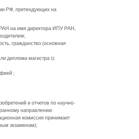
ми РФ, претендующих на
Н на имя директора ИПУ РАН,
водителем;
ь, гражданство (основная
 диплома магистра (с
фией ;
ретений и отчетов по научно-
бранному направлению
национная комиссия принимает
ным экзаменам);