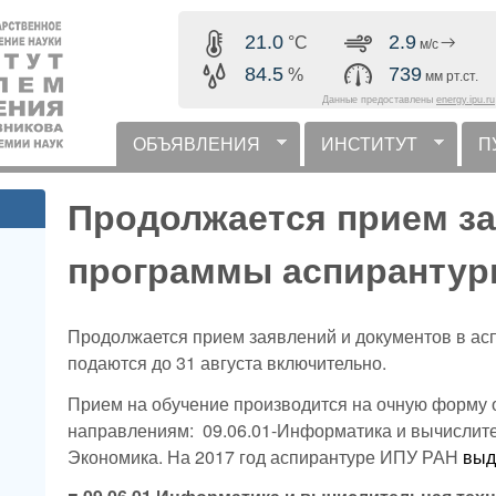
Перейти к основному
21.0
2.9
°C
м/с
содержанию
84.5
739
%
мм рт.ст.
Данные предоставлены
energy.ipu.ru
ОБЪЯВЛЕНИЯ
ИНСТИТУТ
П
горизонтальное меню
Продолжается прием за
программы аспирантур
Продолжается прием заявлений и документов в а
подаются до 31 августа включительно.
Прием на обучение производится на очную форму 
направлениям: 09.06.01-Информатика и вычислител
Экономика. На 2017 год аспирантуре ИПУ РАН
выд