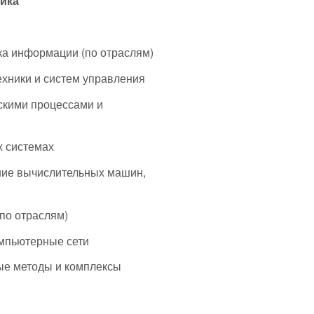
ника
ка информации (по отраслям)
ехники и систем управления
скими процессами и
х системах
ние вычислительных машин,
по отраслям)
омпьютерные сети
ые методы и комплексы