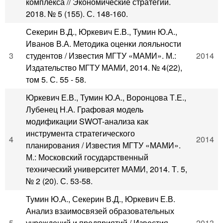
комплекса // Экономические стратегии.
2018. № 5 (155). С. 148-160.
Секерин В.Д., Юркевич Е.В., Тумин Ю.А.,
Иванов В.А. Методика оценки лояльности
3
студентов / Известия МГТУ «МАМИ». М.:
2014
Издательство МГТУ МАМИ, 2014. № 4(22),
том 5. С. 55 - 58.
Юркевич Е.В., Тумин Ю.А., Воронцова Т.Е.,
Лубенец Н.А. Графовая модель
модификации SWOT-анализа как
инструмента стратегического
4
2014
планирования / Известия МГТУ «МАМИ».
М.: Московский государственный
технический университет МАМИ, 2014. Т. 5,
№ 2 (20). С. 53-58.
Тумин Ю.А., Секерин В.Д., Юркевич Е.В.
Анализ взаимосвязей образовательных
5
учреждений и предприятий / Известия
2013