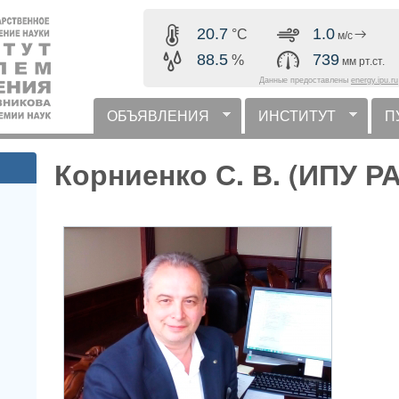
Перейти к основному
20.7
1.0
°C
м/с
содержанию
88.5
739
%
мм рт.ст.
Данные предоставлены
energy.ipu.ru
ОБЪЯВЛЕНИЯ
ИНСТИТУТ
П
горизонтальное меню
Корниенко С. В. (ИПУ Р