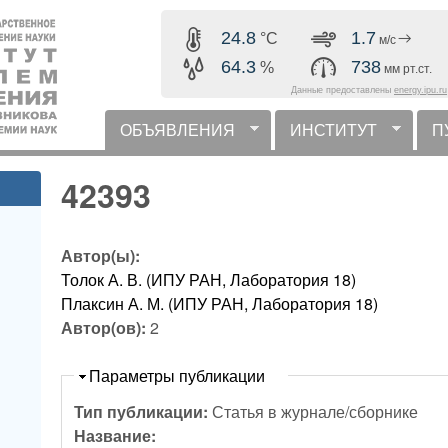
Перейти к основному
24.8
1.7
°C
м/с
содержанию
64.3
738
%
мм рт.ст.
Данные предоставлены
energy.ipu.ru
ОБЪЯВЛЕНИЯ
ИНСТИТУТ
П
горизонтальное меню
42393
Автор(ы):
Толок А. В. (ИПУ РАН, Лаборатория 18)
Плаксин А. М. (ИПУ РАН, Лаборатория 18)
Автор(ов):
2
Скрыть
Параметры публикации
Тип публикации:
Статья в журнале/сборнике
Название: