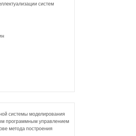
еллектуализации систем
ин
ьной системы моделирования
овым программным управлением
ове метода построения