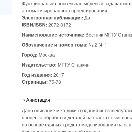
Функционально-воксельная модель в задачах инт
автоматизированного проектирования
Электронная публикация:
Да
ISBN/ISSN:
2072-3172
Наименование источника:
Вестник МГТУ Станк
Обозначение и номер тома:
№ 2 (41)
Город:
Москва
Издательство:
МГТУ Станкин
Год издания:
2017
Страницы:
75-78
Скрыть
Аннотация
Дано описание методики создания интеллектуал
процесса обработки деталей на станках с числ
на основе единых средств моделирования на осн
функционально-воксельной модели.