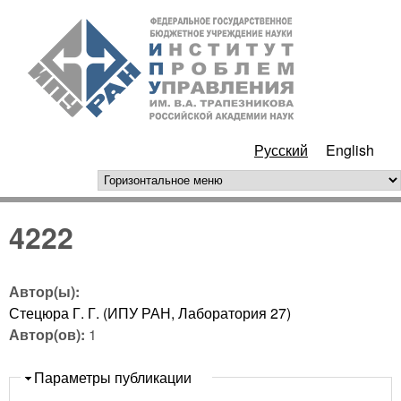
Перейти к основному
ИПУ
содержанию
РАН
Русский
English
горизонтальное меню
4222
Автор(ы):
Стецюра Г. Г. (ИПУ РАН, Лаборатория 27)
Автор(ов):
1
Скрыть
Параметры публикации