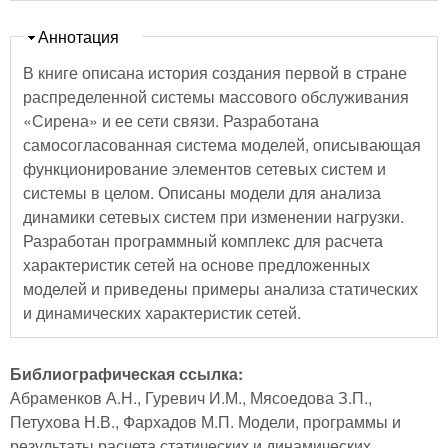
Скрыть
Аннотация
В книге описана история создания первой в стране
распределенной системы массового обслуживания
«Сирена» и ее сети связи. Разработана
самосогласованная система моделей, описывающая
функционирование элементов сетевых систем и
системы в целом. Описаны модели для анализа
динамики сетевых систем при изменении нагрузки.
Разработан программный комплекс для расчета
характеристик сетей на основе предложенных
моделей и приведены примеры анализа статических
и динамических характеристик сетей.
Библиографическая ссылка:
Абраменков А.Н., Гуревич И.М., Мясоедова З.П.,
Петухова Н.В., Фархадов М.П. Модели, программы и
результаты расчета статических и динамических