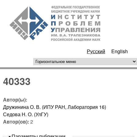
Перейти к основному
ИПУ
содержанию
РАН
Русский
English
горизонтальное меню
40333
Автор(ы):
Дружинина О. В. (ИПУ РАН, Лаборатория 16)
Седова Н. О. (УлГУ)
Автор(ов):
2
Скрыть
Параметры публикации