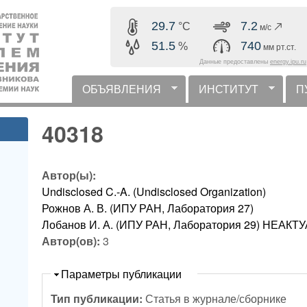
Перейти к основному
29.7
7.2
°C
м/с
содержанию
51.5
740
%
мм рт.ст.
Данные предоставлены
energy.ipu.ru
ОБЪЯВЛЕНИЯ
ИНСТИТУТ
П
горизонтальное меню
40318
Автор(ы):
Undisclosed C.-A. (Undisclosed Organization)
Рожнов А. В. (ИПУ РАН, Лаборатория 27)
Лобанов И. А. (ИПУ РАН, Лаборатория 29) НЕА
Автор(ов):
3
Скрыть
Параметры публикации
Тип публикации:
Статья в журнале/сборнике