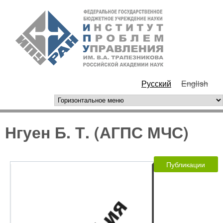
Перейти к основному
ИПУ
содержанию
РАН
Русский
English
горизонтальное меню
Нгуен Б. Т. (АГПС МЧС)
Публикации