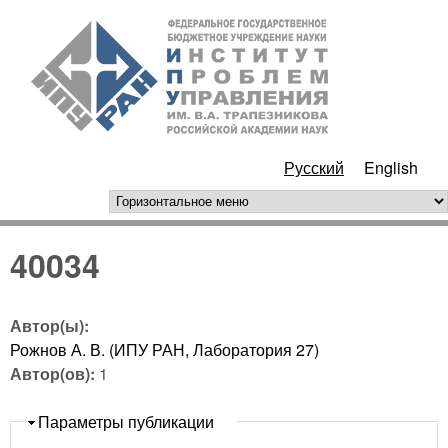
Перейти к основному
ИПУ
содержанию
РАН
Русский
English
горизонтальное меню
40034
Автор(ы):
Рожнов А. В. (ИПУ РАН, Лаборатория 27)
Автор(ов):
1
Скрыть
Параметры публикации