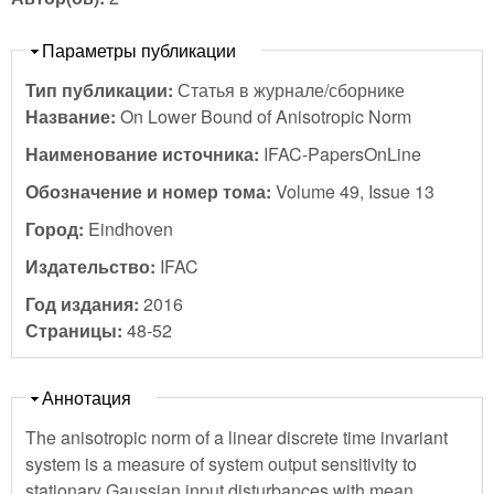
Скрыть
Параметры публикации
Тип публикации:
Статья в журнале/сборнике
Название:
On Lower Bound of Anisotropic Norm
Наименование источника:
IFAC-PapersOnLine
Обозначение и номер тома:
Volume 49, Issue 13
Город:
Eindhoven
Издательство:
IFAC
Год издания:
2016
Страницы:
48-52
Скрыть
Аннотация
The anisotropic norm of a linear discrete time invariant
system is a measure of system output sensitivity to
stationary Gaussian input disturbances with mean