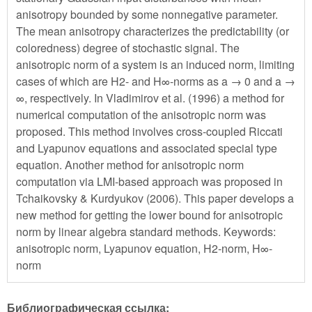
anisotropy bounded by some nonnegative parameter.
The mean anisotropy characterizes the predictability (or
coloredness) degree of stochastic signal. The
anisotropic norm of a system is an induced norm, limiting
cases of which are H2- and H∞-norms as a → 0 and a →
∞, respectively. In Vladimirov et al. (1996) a method for
numerical computation of the anisotropic norm was
proposed. This method involves cross-coupled Riccati
and Lyapunov equations and associated special type
equation. Another method for anisotropic norm
computation via LMI-based approach was proposed in
Tchaikovsky & Kurdyukov (2006). This paper develops a
new method for getting the lower bound for anisotropic
norm by linear algebra standard methods. Keywords:
anisotropic norm, Lyapunov equation, H2-norm, H∞-
norm
Библиографическая ссылка: