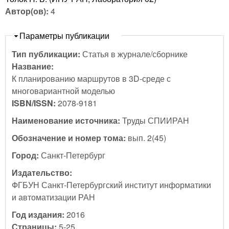
Автор(ов):
4
Скрыть
Параметры публикации
Тип публикации:
Статья в журнале/сборнике
Название:
К планированию маршрутов в 3D-среде с
многовариантной моделью
ISBN/ISSN:
2078-9181
Наименование источника:
Труды СПИИРАН
Обозначение и номер тома:
вып. 2(45)
Город:
Санкт-Петербург
Издательство:
ФГБУН Санкт-Петербургский институт информатики
и автоматизации РАН
Год издания:
2016
Страницы:
5-25