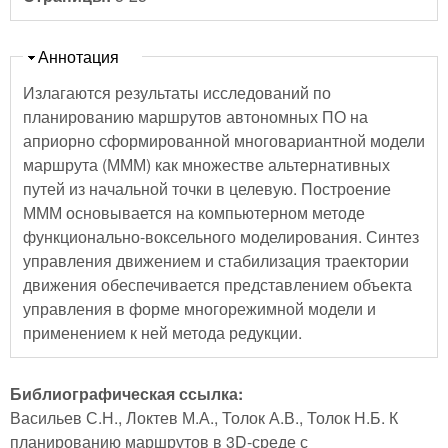
Скрыть
Аннотация
Излагаются результаты исследований по
планированию маршрутов автономных ПО на
априорно сформированной многовариантной модели
маршрута (МММ) как множестве альтернативных
путей из начальной точки в целевую. Построение
МММ основывается на компьютерном методе
функционально-воксельного моделирования. Синтез
управления движением и стабилизация траектории
движения обеспечивается представлением объекта
управления в форме многорежимной модели и
применением к ней метода редукции.
Библиографическая ссылка:
Васильев С.Н., Локтев М.А., Толок А.В., Толок Н.Б. К
планированию маршрутов в 3D-среде с