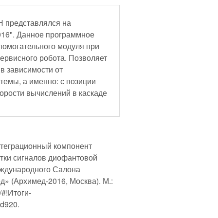
Н представлялся на
16". Данное программное
спомогательного модуля при
ервисного робота. Позволяет
в зависимости от
емы, а именно: с позиции
корости вычислений в каскаде
Интеграционный компонент
тки сигналов диофантовой
международного Салона
» (Архимед-2016, Москва). М.:
/#!Итоги-
d920.