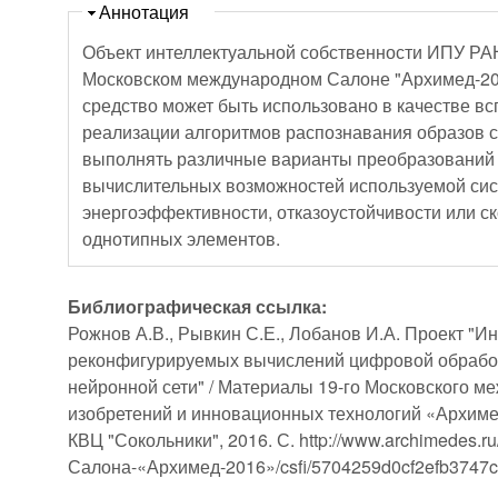
Скрыть
Аннотация
Объект интеллектуальной собственности ИПУ РА
Московском международном Салоне "Архимед-20
средство может быть использовано в качестве в
реализации алгоритмов распознавания образов с
выполнять различные варианты преобразований 
вычислительных возможностей используемой сист
энергоэффективности, отказоустойчивости или с
однотипных элементов.
Библиографическая ссылка:
Рожнов А.В., Рывкин С.Е., Лобанов И.А. Проект "
реконфигурируемых вычислений цифровой обрабо
нейронной сети" / Материалы 19-го Московского 
изобретений и инновационных технологий «Архимед
КВЦ "Сокольники", 2016. С. http://www.archimedes.ru
Салона-«Архимед-2016»/csfi/5704259d0cf2efb3747c