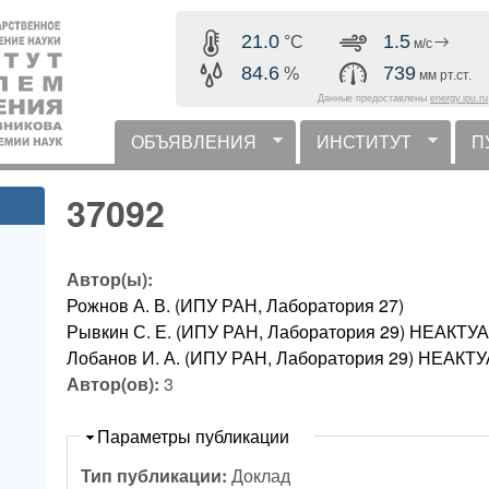
Перейти к основному
21.0
1.5
°C
м/с
содержанию
84.6
739
%
мм рт.ст.
Данные предоставлены
energy.ipu.ru
ОБЪЯВЛЕНИЯ
ИНСТИТУТ
П
горизонтальное меню
37092
Автор(ы):
Рожнов А. В. (ИПУ РАН, Лаборатория 27)
Рывкин С. Е. (ИПУ РАН, Лаборатория 29) НЕАК
Лобанов И. А. (ИПУ РАН, Лаборатория 29) НЕА
Автор(ов):
3
Скрыть
Параметры публикации
Тип публикации:
Доклад