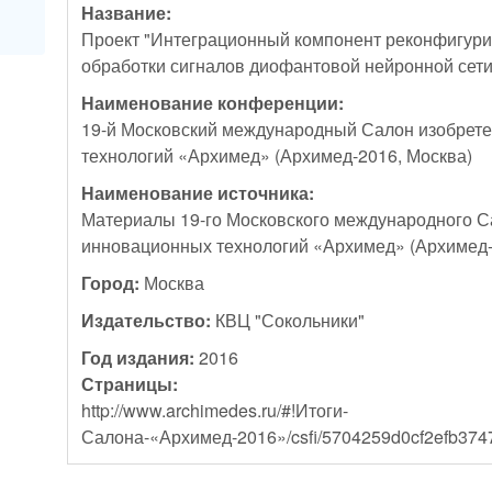
Название:
Проект "Интеграционный компонент реконфигур
обработки сигналов диофантовой нейронной сети
Наименование конференции:
19-й Московский международный Салон изобрет
технологий «Архимед» (Архимед-2016, Москва)
Наименование источника:
Материалы 19-го Московского международного С
инновационных технологий «Архимед» (Архимед-
Город:
Москва
Издательство:
КВЦ "Сокольники"
Год издания:
2016
Страницы:
http://www.archimedes.ru/#!Итоги-
Салона-«Архимед-2016»/csfi/5704259d0cf2efb374