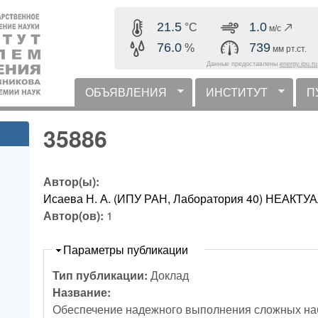
Перейти к основному
21.6
0.8
°C
м/с
содержанию
76.0
739
%
мм рт.ст.
Данные предоставлены
energy.ipu.ru
ОБЪЯВЛЕНИЯ
ИНСТИТУТ
П
горизонтальное меню
35886
Автор(ы):
Исаева Н. А. (ИПУ РАН, Лаборатория 40) НЕАК
Автор(ов):
1
Скрыть
Параметры публикации
Тип публикации:
Доклад
Название:
Обеспечение надежного выполнения сложных на