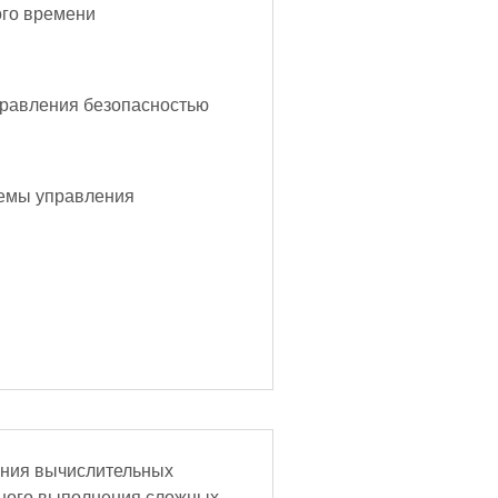
ого времени
равления безопасностью
емы управления
ания вычислительных
жного выполнения сложных