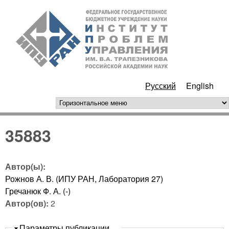
Перейти к основному
ИПУ
содержанию
РАН
Русский
English
горизонтальное меню
35883
Автор(ы):
Рожнов А. В. (ИПУ РАН, Лаборатория 27)
Гречанюк Ф. А. (-)
Автор(ов):
2
Скрыть
Параметры публикации