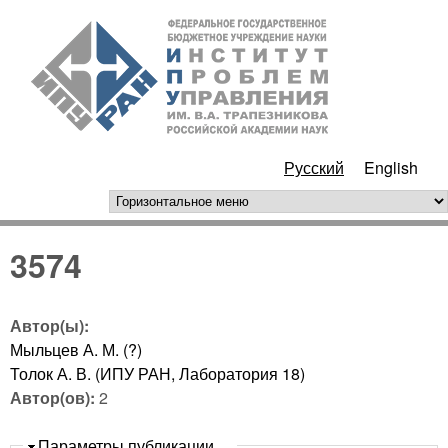
Перейти к основному
ИПУ
содержанию
РАН
Русский
English
горизонтальное меню
3574
Автор(ы):
Мыльцев А. М. (?)
Толок А. В. (ИПУ РАН, Лаборатория 18)
Автор(ов):
2
Скрыть
Параметры публикации