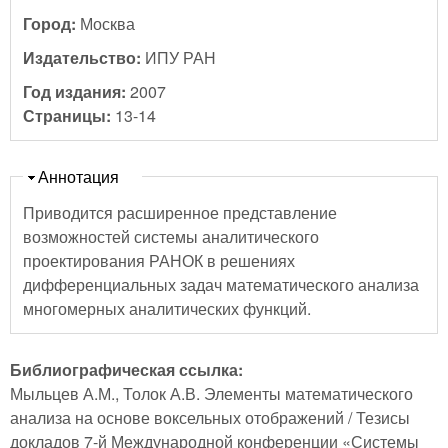
Город:
Москва
Издательство:
ИПУ РАН
Год издания:
2007
Страницы:
13-14
Скрыть
Аннотация
Приводится расширенное представление
возможностей системы аналитического
проектирования РАНОК в решениях
дифференциальных задач математического анализа
многомерных аналитических функций.
Библиографическая ссылка:
Мыльцев А.М., Толок А.В. Элементы математического
анализа на основе воксельных отображений / Тезисы
докладов 7-й Международной конференции «Системы