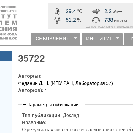
Перейти к основному
29.4
2.2
°C
м/с
содержанию
51.2
738
%
мм рт.ст.
Данные предоставлены
energy.ipu.ru
ОБЪЯВЛЕНИЯ
ИНСТИТУТ
П
горизонтальное меню
35722
Автор(ы):
Федянин Д. Н. (ИПУ РАН, Лаборатория 57)
Автор(ов):
1
Скрыть
Параметры публикации
Тип публикации:
Доклад
Название:
О результатах численного исследования сетевой