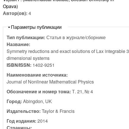
Opava)
Автор(ов):
4
Скрыть
Параметры публикации
Тип публикации:
Статья в журнале/сборнике
Название:
Symmetry reductions and exact solutions of Lax integrable 3
dimensional systems
ISBN/ISSN:
1402-9251
Наименование источника:
Journal of Nonlinear Mathematical Physics
Обозначение и номер тома:
Т. 21, № 4
Город:
Abingdon, UK
Издательство:
Taylor & Francis
Год издания:
2014
Страницы: