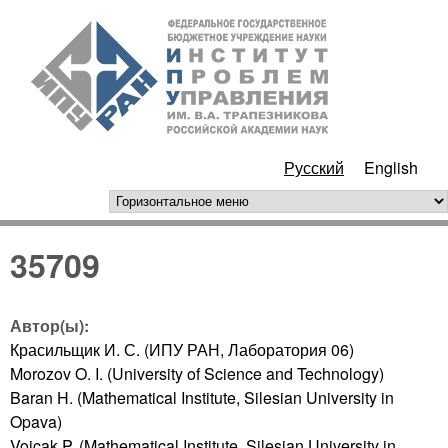
Перейти к основному
ИПУ
содержанию
РАН
Русский
English
горизонтальное меню
35709
Автор(ы):
Красильщик И. С. (ИПУ РАН, Лаборатория 06)
Morozov O. I. (University of Science and Technology)
Baran H. (Mathematical Institute, Silesian University in
Opava)
Vojcak P. (Mathematical Institute, Silesian University in