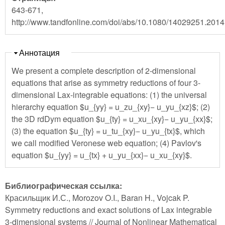
643-671,
http://www.tandfonline.com/doi/abs/10.1080/14029251.201
Скрыть
Аннотация
We present a complete description of 2-dimensional
equations that arise as symmetry reductions of four 3-
dimensional Lax-integrable equations: (1) the universal
hierarchy equation $u_{yy} = u_zu_{xy}− u_yu_{xz}$; (2)
the 3D rdDym equation $u_{ty} = u_xu_{xy}− u_yu_{xx}$;
(3) the equation $u_{ty} = u_tu_{xy}− u_yu_{tx}$, which
we call modified Veronese web equation; (4) Pavlov's
equation $u_{yy} = u_{tx} + u_yu_{xx}− u_xu_{xy}$.
Библиографическая ссылка:
Красильщик И.С., Morozov O.I., Baran H., Vojcak P.
Symmetry reductions and exact solutions of Lax integrable
3-dimensional systems // Journal of Nonlinear Mathematical