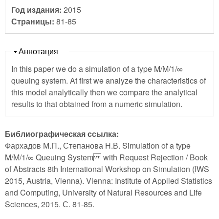
Год издания:
2015
Страницы:
81-85
Скрыть
Аннотация
In this paper we do a simulation of a type M/M/1/∞
queuing system. At first we analyze the characteristics of
this model analytically then we compare the analytical
results to that obtained from a numeric simulation.
Библиографическая ссылка:
Фархадов М.П., Степанова Н.В. Simulation of a type
M/M/1/∞ Queuing System with Request Rejection / Book
of Abstracts 8th International Workshop on Simulation (IWS
2015, Austria, Vienna). Vienna: Institute of Applied Statistics
and Computing, University of Natural Resources and Life
Sciences, 2015. С. 81-85.