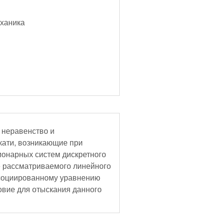
еханика
 неравенство и
кати, возникающие при
ионарных систем дискретного
 рассматриваемого линейного
ссоциированному уравнению
овие для отыскания данного