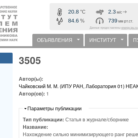
Перейти к основному
20.8
2.3
°C
м/с
содержанию
84.6
739
%
мм рт.ст.
Данные предоставлены
energy.ipu.ru
ОБЪЯВЛЕНИЯ
ИНСТИТУТ
П
горизонтальное меню
3505
Автор(ы):
Чайковский М. М. (ИПУ РАН, Лаборатория 01) 
Автор(ов):
1
Скрыть
Параметры публикации
Тип публикации:
Статья в журнале/сборнике
Название:
Нахождение сильно минимизирующего ранг реше