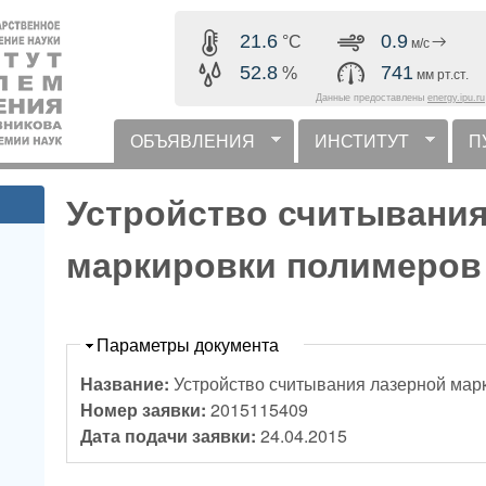
Перейти к основному
21.6
0.9
°C
м/с
содержанию
52.8
741
%
мм рт.ст.
Данные предоставлены
energy.ipu.ru
ОБЪЯВЛЕНИЯ
ИНСТИТУТ
П
горизонтальное меню
Устройство считывания
маркировки полимеров
Скрыть
Параметры документа
Название:
Устройство считывания лазерной мар
Номер заявки:
2015115409
Дата подачи заявки:
24.04.2015