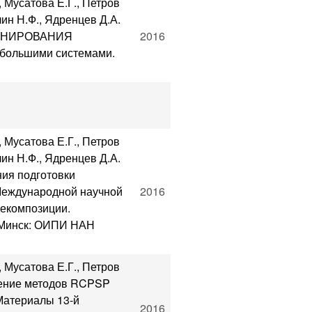
, Мусатова Е.Г., Петров
лин Н.Ф., Ядренцев Д.А.
АНИРОВАНИЯ
2016
большими системами.
, Мусатова Е.Г., Петров
лин Н.Ф., Ядренцев Д.А.
ия подготовки
 Международной научной
2016
екомпозиции.
. Минск: ОИПИ НАН
, Мусатова Е.Г., Петров
нение методов RCPSP
Материалы 13-й
2016