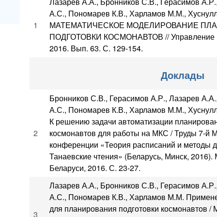
Лазарев А.А., Бронников С.В., Герасимов А.Р.
А.С., Пономарев К.В., Харламов М.М., Хуснул
1
МАТЕМАТИЧЕСКОЕ МОДЕЛИРОВАНИЕ ПЛ
ПОДГОТОВКИ КОСМОНАВТОВ // Управление 
2016. Вып. 63. С. 129-154.
Доклады
Бронников С.В., Герасимов А.Р., Лазарев А.А.
А.С., Пономарев К.В., Харламов М.М., Хуснул
К решению задачи автоматизации планирован
2
космонавтов для работы на МКС / Труды 7-й
конференции «Теория расписаний и методы д
Танаевские чтения» (Беларусь, Минск, 2016)
Беларуси, 2016. С. 23-27.
Лазарев А.А., Бронников С.В., Герасимов А.Р.
А.С., Пономарев К.В., Харламов М.М. Приме
для планирования подготовки космонавтов / 
3