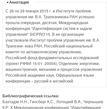
Скрыть
Аннотация
С 26 по 29 января 2015 г. в Институте проблем
управления им. В.А. Трапезникова РАН успешно
прошла очередная, десятая, Международная
конференция "Идентификация систем и задачи
управления" SICPRO’15. В ее организации
участвовали Институт проблем управления им. В.А.
Трапезни- кова РАН, Российский национальный
комитет по автоматическому управлению,
Российский фонд фундаментальных исследований
(проект РФФИ 15-01- 20004), Отделение энергетики,
машиностроения, механики и процессов управления
Российской академии наук. Официальные языки
конференции – русский и английский.
Библиографическая ссылка:
Бахтадзе Н.Н., Гинсберг К.С., Лотоцкий В.А., Чернышев
К.Р. X Международная конференция "Идентификация