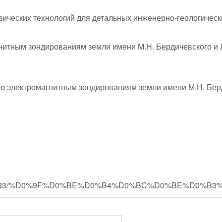
ческих технологий для детальных инженерно-геологическ
нитным зондированиям земли имени М.Н. Бердичевского и Л
о электромагнитным зондированиям земли имени М.Н. Берд
ems2015/290633/%D0%9F%D0%BE%D0%B4%D0%BC%D0%BE%D0%