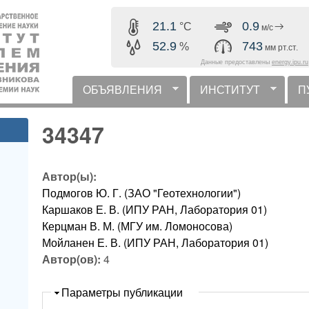
Перейти к основному
21.1
0.9
°C
м/с
содержанию
52.9
743
%
мм рт.ст.
Данные предоставлены
energy.ipu.ru
ОБЪЯВЛЕНИЯ
ИНСТИТУТ
П
горизонтальное меню
34347
Автор(ы):
Подмогов Ю. Г. (ЗАО "Геотехнологии")
Каршаков Е. В. (ИПУ РАН, Лаборатория 01)
Керцман В. М. (МГУ им. Ломоносова)
Мойланен Е. В. (ИПУ РАН, Лаборатория 01)
Автор(ов):
4
Скрыть
Параметры публикации