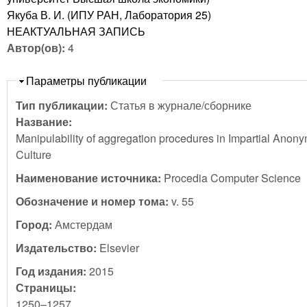
Якуба В. И. (ИПУ РАН, Лаборатория 25)
НЕАКТУАЛЬНАЯ ЗАПИСЬ
Автор(ов):
4
Скрыть
Параметры публикации
Тип публикации:
Статья в журнале/сборнике
Название:
Manipulability of aggregation procedures in Impartial Anon
Culture
Наименование источника:
Procedia Computer Science
Обозначение и номер тома:
v. 55
Город:
Амстердам
Издательство:
Elsevier
Год издания:
2015
Страницы:
1250–1257