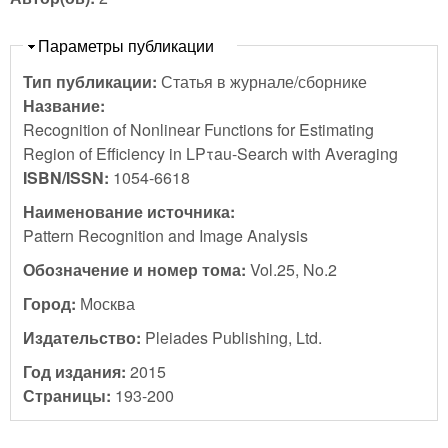
Скрыть
Параметры публикации
Тип публикации:
Статья в журнале/сборнике
Название:
Recognition of Nonlinear Functions for Estimating
Region of Efficiency in LPτau-Search with Averaging
ISBN/ISSN:
1054-6618
Наименование источника:
Pattern Recognition and Image Analysis
Обозначение и номер тома:
Vol.25, No.2
Город:
Москва
Издательство:
Pleiades Publishing, Ltd.
Год издания:
2015
Страницы:
193-200