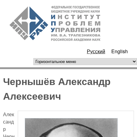
Перейти к основному
ИПУ
содержанию
РАН
Русский
English
горизонтальное меню
Чернышёв Александр
Алексеевич
Алек
санд
р
Черн