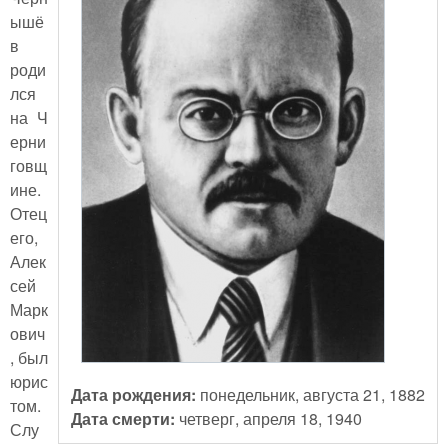
ышё
в
роди
лся
на Ч
ерни
говщ
ине.
Отец
его,
Алек
сей
Марк
ович
, был
юрис
Дата рождения:
понедельник, августа 21, 1882
том.
Дата смерти:
четверг, апреля 18, 1940
Слу