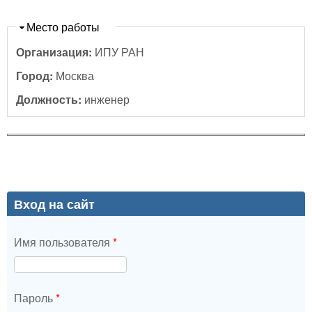
Скрыть
Место работы
Организация:
ИПУ РАН
Город:
Москва
Должность:
инженер
Вход на сайт
Имя пользователя
*
Пароль
*