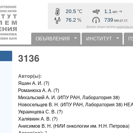
Перейти к основному
20.5
1.1
°C
м/с
содержанию
76.2
739
%
мм рт.ст.
Данные предоставлены
energy.ipu.ru
ОБЪЯВЛЕНИЯ
ИНСТИТУТ
П
горизонтальное меню
3136
Автор(ы):
Яшин А. И. (?)
Романюха А. А. (?)
Михальский А. И. (ИПУ РАН, Лаборатория 38)
Новосельцев В. Н. (ИПУ РАН, Лаборатория 38)
Украинцева С. В. (?)
Халявкин А. В. (?)
Анисимов В. Н. (НИИ онкологии им. Н.Н. Петрова)
Автор(ов):
7