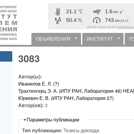
Перейти к основному
21.1
1.6
°C
м/с
содержанию
50.4
743
%
мм рт.ст.
Данные предоставлены
energy.ipu.ru
ОБЪЯВЛЕНИЯ
ИНСТИТУТ
П
горизонтальное меню
3083
Автор(ы):
Иванилов Е. Л. (?)
Трахтенгерц Э. А. (ИПУ РАН, Лаборатория 46) 
Юркевич Е. В. (ИПУ РАН, Лаборатория 27)
Автор(ов):
3
Скрыть
Параметры публикации
Тип публикации:
Тезисы доклада