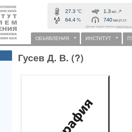
Перейти к основному
27.3
1.3
°C
м/с
содержанию
64.4
740
%
мм рт.ст.
Данные предоставлены
energy.ipu.ru
ОБЪЯВЛЕНИЯ
ИНСТИТУТ
П
горизонтальное меню
Гусев Д. В. (?)