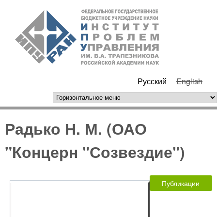
Перейти к основному
ИПУ
содержанию
РАН
Русский
English
горизонтальное меню
Радько Н. М. (ОАО
"Концерн "Созвездие")
Публикации