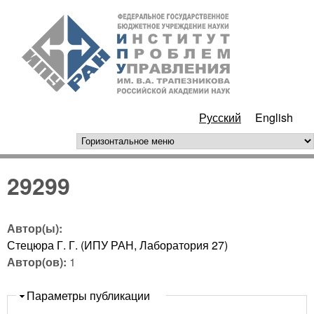
Перейти к основному
ИПУ
содержанию
РАН
Русский
English
горизонтальное меню
29299
Автор(ы):
Стецюра Г. Г. (ИПУ РАН, Лаборатория 27)
Автор(ов):
1
Скрыть
Параметры публикации