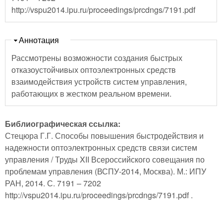
http://vspu2014.ipu.ru/proceedings/prcdngs/7191.pdf
Скрыть
Аннотация
Рассмотрены возможности создания быстрых
отказоустойчивых оптоэлектронных средств
взаимодействия устройств систем управления,
работающих в жестком реальном времени.
Библиографическая ссылка:
Стецюра Г.Г. Способы повышения быстродействия и
надежности оптоэлектронных средств связи систем
управления / Труды XII Всероссийского совещания по
проблемам управления (ВСПУ-2014, Москва). М.: ИПУ
РАН, 2014. С. 7191 – 7202
http://vspu2014.ipu.ru/proceedings/prcdngs/7191.pdf .