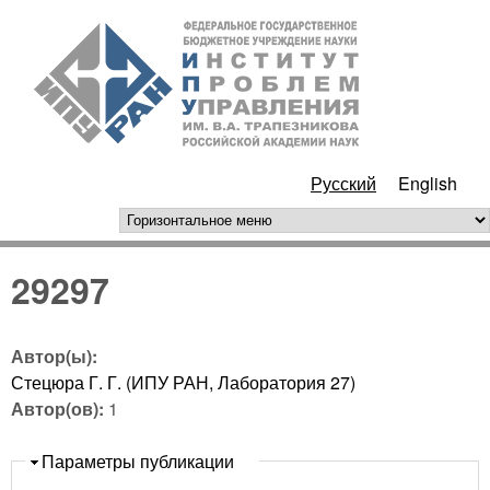
Перейти к основному
ИПУ
содержанию
РАН
Русский
English
горизонтальное меню
29297
Автор(ы):
Стецюра Г. Г. (ИПУ РАН, Лаборатория 27)
Автор(ов):
1
Скрыть
Параметры публикации