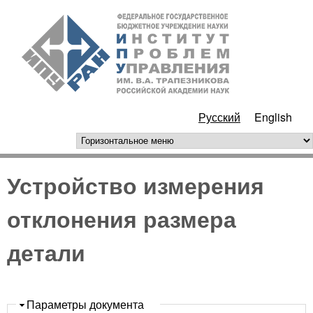
Перейти к основному
ИПУ
содержанию
РАН
Русский
English
горизонтальное меню
Устройство измерения
отклонения размера
детали
Скрыть
Параметры документа