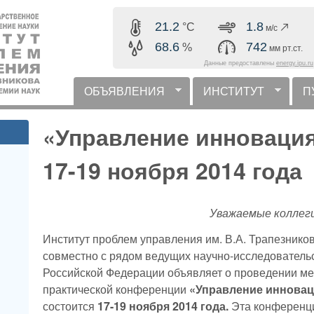
Перейти к основному
21.2
1.8
°C
м/с
содержанию
68.6
742
%
мм рт.ст.
Данные предоставлены
energy.ipu.ru
ОБЪЯВЛЕНИЯ
ИНСТИТУТ
П
горизонтальное меню
«Управление инновация
17-19 ноября 2014 года
Уважаемые коллеги
Институт проблем управления им. В.А. Трапезнико
совместно с рядом ведущих научно-исследовательс
Российской Федерации объявляет о проведении м
практической конференции
«Управление инновац
состоится
17-19 ноября 2014 года.
Эта конференци