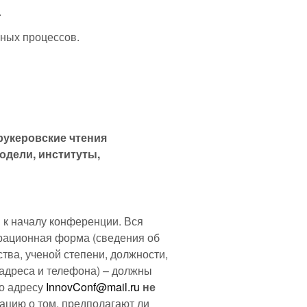
.
ных процессов.
рукеровские чтения
дели, институты,
 к началу конференции. Вся
трационная форма (сведения об
тва, ученой степени, должности,
 адреса и телефона) – должны
по адресу
InnovConf@mail.ru
не
цию о том, предполагают ли