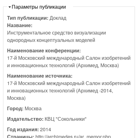
Скрыть
Параметры публикации
Тип публикации:
Доклад
Название:
Инструментальное средство визуализации
однородных концептуальных моделей
Наименование конференции:
17-й Московский международный Салон изобретений
и инновационных технологий (Архимед, Москва)
Наименование источника:
17-й Московский международный Салон изобретений
и инновационных технологий (Архимед -2014,
Москва)
Город:
Москва
Издательство:
КВЦ "Сокольники"
Год издания:
2014
Страницы:
http://archimedes.ru/ar_memor.php