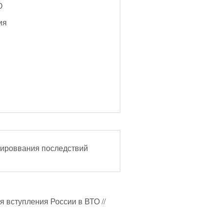
О
ия
зироввания последствий
я вступления России в ВТО //