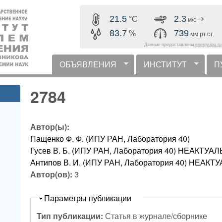
Перейти к основному
21.5
2.3
°C
м/с
содержанию
83.7
739
%
мм рт.ст.
Данные предоставлены
energy.ipu.ru
ОБЪЯВЛЕНИЯ
ИНСТИТУТ
П
горизонтальное меню
2784
Автор(ы):
Пащенко Ф. Ф. (ИПУ РАН, Лаборатория 40)
Гусев В. Б. (ИПУ РАН, Лаборатория 40) НЕАКТУ
Антипов В. И. (ИПУ РАН, Лаборатория 40) НЕА
Автор(ов):
3
Скрыть
Параметры публикации
Тип публикации:
Статья в журнале/сборнике