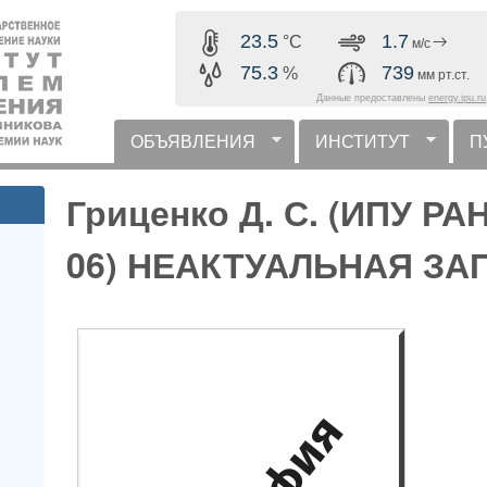
Перейти к основному
23.5
1.7
°C
м/с
содержанию
75.3
739
%
мм рт.ст.
Данные предоставлены
energy.ipu.ru
ОБЪЯВЛЕНИЯ
ИНСТИТУТ
П
горизонтальное меню
Гриценко Д. С. (ИПУ РА
06) НЕАКТУАЛЬНАЯ ЗА