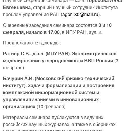
Научный секретарь семинара — к.э.н.
Горохова Анна
Евгеньевна
, старший научный сотрудник Института
проблем управления РАН (
agor_80@mail.ru
).
Очередные заседания семинара состоятся
3 и 10
февраля, начало в 17.00
, в ИПУ РАН, ауд. 2.
Предполагаются доклады:
Ратнер С.В., д.э.н. (ИПУ РАН). Эконометрическое
моделирование углеродоемкости ВВП России
(3
февраля)
Бачурин А.И. (Московский физико-технический
институт). Задачи формализации и построения
комплексной информационной системы
управления знаниями в инновационных
организациях
(10 февраля)
Материалы семинара публикуются в ведущих
российских научных журналах, а также в сборниках