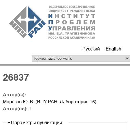
Перейти к основному
ИПУ
содержанию
РАН
Русский
English
горизонтальное меню
26837
Автор(ы):
Морозов Ю. В. (ИПУ РАН, Лаборатория 16)
Автор(ов):
1
Скрыть
Параметры публикации