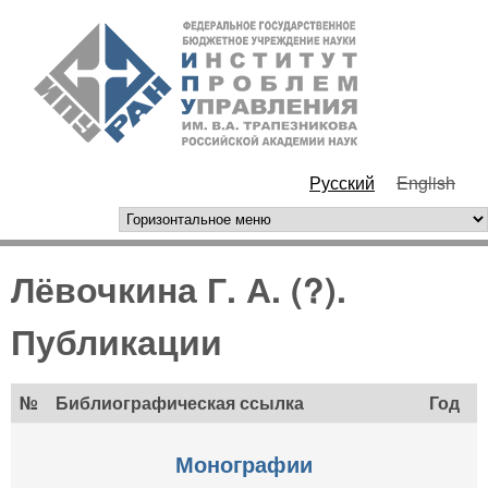
Перейти к основному
ИПУ
содержанию
РАН
Русский
English
горизонтальное меню
Лёвочкина Г. А. (?).
Публикации
№
Библиографическая ссылка
Год
Монографии