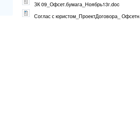
ЗК 09_Офсет.бумага_Ноябрь13г.doc
Соглас с юристом_ПроектДоговора_ Офсетн.