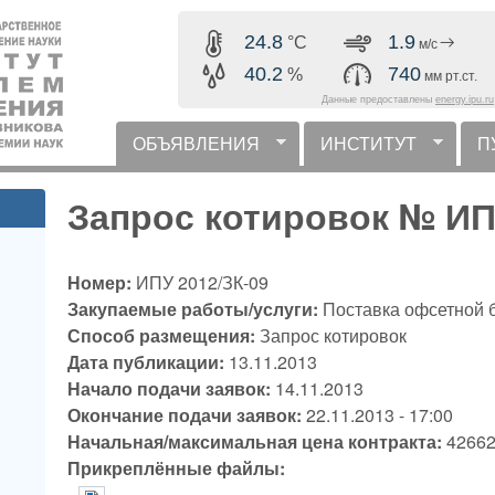
Перейти к основному
24.8
1.9
°C
м/с
содержанию
40.2
740
%
мм рт.ст.
Данные предоставлены
energy.ipu.ru
ОБЪЯВЛЕНИЯ
ИНСТИТУТ
П
горизонтальное меню
Запрос котировок № ИП
Номер:
ИПУ 2012/ЗК-09
Закупаемые работы/услуги:
Поставка офсетной 
Способ размещения:
Запрос котировок
Дата публикации:
13.11.2013
Начало подачи заявок:
14.11.2013
Окончание подачи заявок:
22.11.2013 - 17:00
Начальная/максимальная цена контракта:
42662
Прикреплённые файлы: