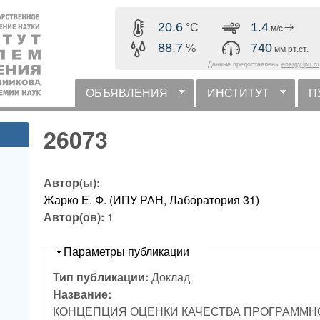
Перейти к основному
20.6
1.4
°C
м/с
содержанию
88.7
740
%
мм рт.ст.
Данные предоставлены
energy.ipu.ru
ОБЪЯВЛЕНИЯ
ИНСТИТУТ
П
горизонтальное меню
26073
Автор(ы):
Жарко Е. Ф. (ИПУ РАН, Лаборатория 31)
Автор(ов):
1
Скрыть
Параметры публикации
Тип публикации:
Доклад
Название:
КОНЦЕПЦИЯ ОЦЕНКИ КАЧЕСТВА ПРОГРАММНО