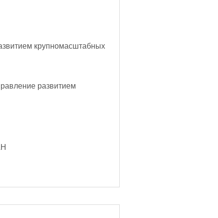
азвитием крупномасштабных
равление развитием
)
АН