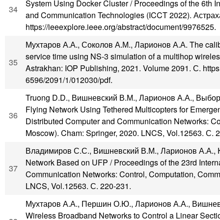
System Using Docker Cluster / Proceedings of the 6th Int
34
and Communication Technologies (ICCT 2022). Астраха
https://ieeexplore.ieee.org/abstract/document/9976525.
Мухтаров А.А., Соколов А.М., Ларионов А.А. The cali
service time using NS-3 simulation of a multihop wirele
35
Astrakhan: IOP Publishing, 2021. Volume 2091. С. https:
6596/2091/1/012030/pdf.
Truong D.D., Вишневский В.М., Ларионов А.А., Выборн
Flying Network Using Tethered Multicopters for Emergen
36
Distributed Computer and Communication Networks: C
Moscow). Cham: Springer, 2020. LNCS, Vol.12563. С. 2
Владимиров С.С., Вишневский В.М., Ларионов А.А., К
Network Based on UFP / Proceedings of the 23rd Intern
37
Communication Networks: Control, Computation, Comm
LNCS, Vol.12563. С. 220-231.
Мухтаров А.А., Першин О.Ю., Ларионов А.А., Вишневс
Wireless Broadband Networks to Control a Linear Sectio