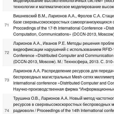
моделирование высокотехнологич­ных систем» (Мос
технологии и математическое моделирование высоко
Вишневский В.М., Ларионов А.А., Фролов С.А. Стац
базе сверхвысокоскоростных самоорганизующихся с
71
Proccedings of the 17-th International Conference «Di
Computation, Communications» (DCCN-2013, Moscow). 
Ларионов А.А., Иванов Р.Е. Методы решения пробл
видеофиксации нарушений с использованием RFID-техно
72
Conference «Distributed Computer and Communication
(DCCN-2013, Moscow). М.: Техносфера, 2013. С. 310-
Ларионов А.А. Распределение ресурсов для переда
беспроводных магистральных Mesh-сетях миллиметров
73
International conference «Distributed Computer and 
Научно-производственная фирма "Информационные и
Трушина О.В., Ларионов А.А. Новый метод частотн
ресурсов в сверхвысокоскоростных беспроводных м
74
радиоволн / Proceedings of the 14th International con