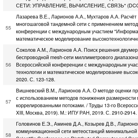
СЕТИ: УПРАВЛЕНИЕ, ВЫЧИСЛЕНИЕ, СВЯЗЬ" (DCCN 20
Лазарева В.Е., Ларионов А.А., Мухтаров А.А. Расчё
многошаговой тандемной сети с применением метод
55
конференции с международным участием "Информа
математическое моделирование высокотехнологичных 
Соколов А.М., Ларионов А.А. Поиск решения двуме
беспроводной mesh-сети миллиметрового диапазона
56
Всероссийской конференции с международным уча
технологии и математическое моделирование высоко
2020. С. 123-128.
Вишневский В.М., Ларионов А.А. О методе оценки 
с использованием методов понижения размерности 
57
коррелированными потоками. / Труды 13-го Всерос
XIII, Москва, 2019). М.: ИПУ РАН, 2019. С. 2910-2914.
Головинов Е.Э., Аминев Д.А., Козырев Д.В., Ларион
коммуникационной сети метеостанций минимальной кон
58