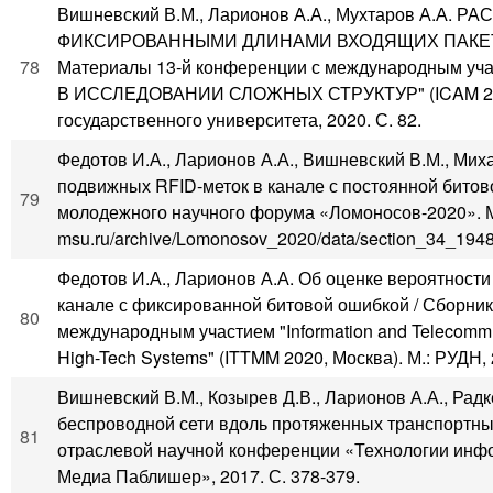
Вишневский В.М., Ларионов А.А., Мухтаров А.А
ФИКСИРОВАННЫМИ ДЛИНАМИ ВХОДЯЩИХ ПАКЕТ
78
Материалы 13-й конференции с международны
В ИССЛЕДОВАНИИ СЛОЖНЫХ СТРУКТУР" (ICAM 2020, 
государственного университета, 2020. С. 82.
Федотов И.А., Ларионов А.А., Вишневский В.М., Мих
подвижных RFID-меток в канале с постоянной бито
79
молодежного научного форума «Ломоносов-2020». М.:
msu.ru/archive/Lomonosov_2020/data/section_34_1948
Федотов И.А., Ларионов А.А. Об оценке вероятност
канале с фиксированной битовой ошибкой / Сборник
80
международным участием "Information and Telecommun
High-Tech Systems" (ITTMM 2020, Москва). М.: РУДН, 
Вишневский В.М., Козырев Д.В., Ларионов А.А., Ра
беспроводной сети вдоль протяженных транспортны
81
отраслевой научной конференции «Технологии инфо
Медиа Паблишер», 2017. С. 378-379.