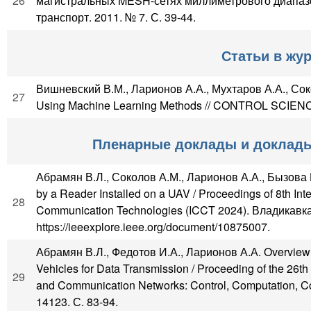
26
магистральных MESH-сетях миллиметрового диапазо
транспорт. 2011. № 7. С. 39-44.
Статьи в жу
Вишневский В.М., Ларионов А.А., Мухтаров А.А., Сок
27
Using Machine Learning Methods // CONTROL SCIENCE
Пленарные доклады и доклады 
Абрамян В.Л., Соколов А.М., Ларионов А.А., Бызова 
by a Reader Installed on a UAV / Proceedings of 8th Int
28
Communication Technologies (ICCT 2024). Владикавказ
https://ieeexplore.ieee.org/document/10875007.
Абрамян В.Л., Федотов И.А., Ларионов А.А. Overview 
Vehicles for Data Transmission / Proceeding of the 26th 
29
and Communication Networks: Control, Computation, Co
14123. С. 83-94.