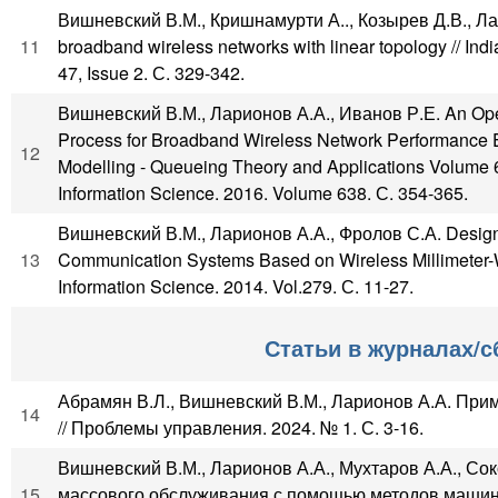
Вишневский В.М., Кришнамурти А.., Козырев Д.В., Ла
11
broadband wireless networks with linear topology // In
47, Issue 2. С. 329-342.
Вишневский В.М., Ларионов А.А., Иванов Р.Е. An Open
Process for Broadband Wireless Network Performance Ev
12
Modelling - Queueing Theory and Applications Volume 
Information Science. 2016. Volume 638. С. 354-365.
Вишневский В.М., Ларионов А.А., Фролов С.А. Design 
13
Communication Systems Based on Wireless Millimeter
Information Science. 2014. Vol.279. С. 11-27.
Статьи в журналах/с
Абрамян В.Л., Вишневский В.М., Ларионов А.А. Пр
14
// Проблемы управления. 2024. № 1. С. 3-16.
Вишневский В.М., Ларионов А.А., Мухтаров А.А., С
15
массового обслуживания с помощью методов машинно