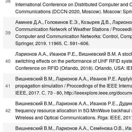
38
International Conference on Distributed Computer and
Communications (DCCN-2020, Moscow). Moscow: Spring
Аминев Д.А., Головинов Е.Э., Козырев Д.В., Ларионов А
Communication Network of Weather Stations / Proceedin
39
Computer and Communication Networks: Control, Com
Springer, 2019. 11965. С. 591–606.
Ларионов А.А., Иванов Р.Е., Вишневский В.М. A stocha
40
switching effects on the performance of UHF RFID system
Conference on RFID (Orlando, 2018). Orlando, USA: IEE
Вишневский В.М., Ларионов А.А., Иванов Р.Е. Applying 
41
propagation simulation / Proccedings of the IEEE Inter
IEEE, 2017. С. 73 - 80, http://ieeexplore.ieee.org/docu
Вишневский В.М., Ларионов А.А., Иванов Р.Е., Дудин М
42
frequency resource allocation in 5G MmWave backhaul
Wireless and Optical Communications. Riga: IEEE, 2017.
Вишневский В.М., Ларионов А.А., Семёнова О.В., Иван