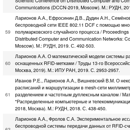
Scientific Conference on Distributed Computer and Co
Communications (DCCN-2019, Moscow). М.: РУДН, 201
Ларионов А.А., Ефросинин Д.В., Дудин А.Н., Семён
беспроводной сети IEEE 802.11 DCF с помощью мно
59
полумарковского случайного процесса / Proceedings of 
Distributed Computer and Communication Networks: C
Moscow). М.: РУДН, 2019. С. 492-503.
Ларионов А.А. О математической модели системы р
60
оснащенных RFID-метками / Труды 13-го Всероссийс
Москва, 2019). М.: ИПУ РАН, 2019. С. 2953-2957.
Иванов Р.Е., Ларионов А.А., Вишневский В.М. О не
расписаний и маршрутизации в mesh-сети миллимет
61
разделением и частотным дуплексным каналом / М
"Распределенные компьютерные и телекоммуникацио
2018, Москва). М.: РУДН, 2018. С. 438-450.
Ларионов А.А., Фролов С.А. Экспериментальное ис
беспроводной системы передачи данных от RFID-сч
62