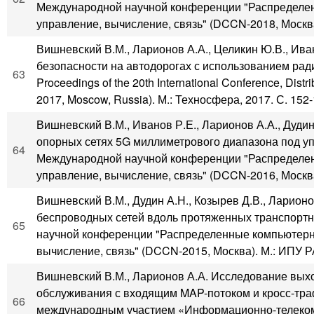
Международной научной конференции "Распределен
управление, вычисление, связь" (DCCN-2018, Москва)
Вишневский В.М., Ларионов А.А., Целикин Ю.В., Ива
безопасности на автодорогах с использованием ра
63
Proceedings of the 20th International Conference, Di
2017, Moscow, Russia). М.: Техносфера, 2017. С. 152-
Вишневский В.М., Иванов Р.Е., Ларионов А.А., Дуд
опорных сетях 5G миллиметрового диапазона под 
64
Международной научной конференции "Распределен
управление, вычисление, связь" (DCCN-2016, Москва).
Вишневский В.М., Дудин А.Н., Козырев Д.В., Ларио
беспроводных сетей вдоль протяженных транспортн
65
научной конференции "Распределенные компьютерн
вычисление, связь" (DCCN-2015, Москва). М.: ИПУ РА
Вишневский В.М., Ларионов А.А. Исследование вых
обслуживания с входящим MAP-потоком и кросс-тра
66
международным участием «Информационно-телеком­