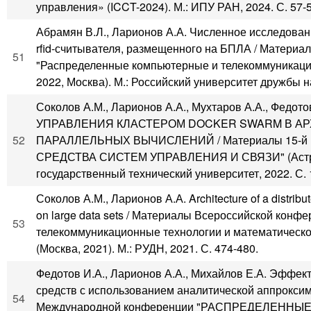
управления» (ICCT-2024). М.: ИПУ РАН, 2024. С. 57-5
Абрамян В.Л., Ларионов А.А. Численное исследован
rfid-считывателя, размещенного на БПЛА / Матери
51
"Распределенные компьютерные и телекоммуникацио
2022, Москва). М.: Российский университет дружбы н
Соколов А.М., Ларионов А.А., Мухтаров А.А., Ф
УПРАВЛЕНИЯ КЛАСТЕРОМ DOCKER SWARM В А
52
ПАРАЛЛЕЛЬНЫХ ВЫЧИСЛЕНИЙ / Материалы 15-й 
СРЕДСТВА СИСТЕМ УПРАВЛЕНИЯ И СВЯЗИ" (Астраха
государственный технический университет, 2022. С. 
Соколов А.М., Ларионов А.А. Architecture of a distribut
on large data sets / Материалы Всероссийской ко
53
телекоммуникационные технологии и математическ
(Москва, 2021). М.: РУДН, 2021. С. 474-480.
Федотов И.А., Ларионов А.А., Михайлов Е.А. Эффе
средств с использованием аналитической аппроксим
54
Международной конференции "РАСПРЕДЕЛЕН