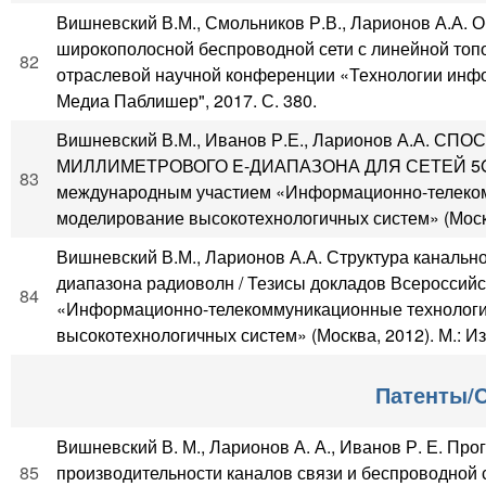
Вишневский В.М., Смольников Р.В., Ларионов А.А.
широкополосной беспроводной сети с линейной топ
82
отраслевой научной конференции «Технологии инфо
Медиа Паблишер", 2017. С. 380.
Вишневский В.М., Иванов Р.Е., Ларионов А.А.
МИЛЛИМЕТРОВОГО E-ДИАПАЗОНА ДЛЯ СЕТЕЙ 5G / 
83
международным участием «Информационно-телеком­
моделирование высокотехнологич­ных систем» (Москва
Вишневский В.М., Ларионов А.А. Структура канальн
диапазона радиоволн / Тезисы докладов Всероссий
84
«Информационно-телеком­муникационные технологи
высокотехнологич­ных систем» (Москва, 2012). М.: Из
Патенты/
Вишневский В. М., Ларионов А. А., Иванов Р. Е. Пр
85
производительности каналов связи и беспроводной с