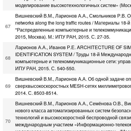
моделирование высокотехнологич­ных систем» (Москва
Вишневский В.М., Ларионов А.А., Смольников Р.В. Optim
networks along the long traffic routes / Материалы 
67
"Распределенные компьютерные и телекоммуникацио
2015, Москва). М.: ИПУ РАН, 2015. С. 27-35.
Ларионов А.А., Иванов Р.Е. ARCHITECTURE OF 
IDENTIFICATION SYSTEM / Труды 18-й Международн
68
компьютерные и телекоммуникационные сети: управл
ИПУ РАН, 2015. С. 540-550.
Вишневский В.М., Ларионов А.А. Об одной задаче о
69
сверхвысокоскоростных MESH-сетях миллиметрового
2014. С. 8503-8514.
Вишневский В.М., Ларионов А.А., Семёнова О.В., В
нового класса автоматизированных систем безопасн
технологий и высокоскоростной беспроводной связи
70
международным участием «Информационно-телеком­