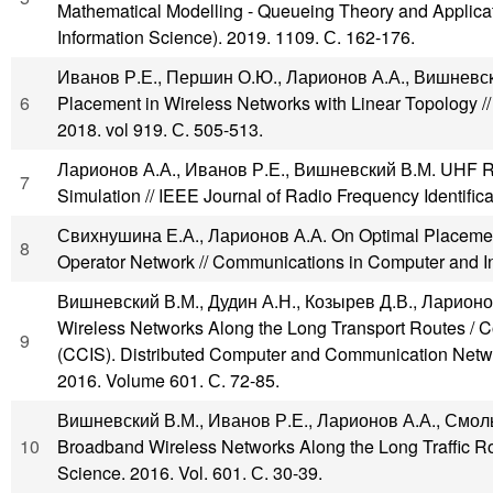
Mathematical Modelling - Queueing Theory and Applic
Information Science). 2019. 1109. С. 162-176.
Иванов Р.Е., Першин О.Ю., Ларионов А.А., Вишневски
6
Placement in Wireless Networks with Linear Topology /
2018. vol 919. С. 505-513.
Ларионов А.А., Иванов Р.Е., Вишневский В.М. UHF RFID
7
Simulation // IEEE Journal of Radio Frequency Identificat
Свихнушина Е.А., Ларионов А.А. On Optimal Placement
8
Operator Network // Communications in Computer and I
Вишневский В.М., Дудин А.Н., Козырев Д.В., Ларионов
Wireless Networks Along the Long Transport Routes / 
9
(CCIS). Distributed Computer and Communication Networ
2016. Volume 601. С. 72-85.
Вишневский В.М., Иванов Р.Е., Ларионов А.А., Смольни
10
Broadband Wireless Networks Along the Long Traffic R
Science. 2016. Vol. 601. С. 30-39.