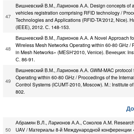
Вишневский В.М., Ларионов А.А. Design concepts of an a
vehicles registration comprising RFID technology / Pro
47
Technologies and Applications (RFID-TA'2012, Nice). Ниц
(IEEE), 2012. С. 148-153.
Вишневский В.М., Ларионов А.А. A Novel Approach fo
Wireless Mesh Networks Operating within 60-80 GHz / P
48
in Mesh Networks» (MESH'2010, Venice). Венеция: Instit
С. 86-91.
Вишневский В.М., Ларионов А.А. GWM-MAC protocol f
Operating within 60-80 GHz / Proccedings of the Inter
49
Control Systems (ICUMT-2010, Moscow). М.: Institute of 
802.
До
Абрамян В.Л., Ларионов А.А., Соколов А.М. Research o
50
UAV / Материалы 8-й Международной конференции 