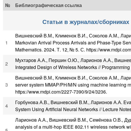
№
Библиографическая ссылка
Статьи в журналах/сборниках 
Вишневский В.М., Клименок В.И., Соколов А.М., Ларион
1
Markovian Arrival Process Arrivals and Phase-Type Ser
Mathematics. 2024. Т. 12, № 5. С. https://www.mdpi.co
Мухтаров А.А., Першин О.Ю., Ларионов А.А., Вишневск
2
Integrated Design of Wireless Networks // Programmin
Вишневский В.М., Клименок В.И., Соколов А.М., Ларионо
3
server system MMAP/PH/M/N using machine learning met
https://www.mdpi.com/2227-7390/9/24/3236.
Горбунова А.В., Вишневский В.М., Ларионов А.А. Evalu
4
System Using Artificial Neural Networks // Lecture Note
Ларионов А.А., Вишневский В.М., Семёнова О.В., Дуди
analysis of a multi-hop IEEE 802.11 wireless network w
5