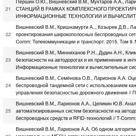
Першин О.Ю., Вишневский В.М., Мухтаров А.А.
21
СТАНЦИЙ В РАМКАХ КОМПЛЕКСНОГО ПРОЕКТИР
ИНФОРМАЦИОННЫЕ ТЕХНОЛОГИИ И ВЫЧИСЛИТЕЛЬ
Вишневский В.М., Кришнамурти А.., Козырев Д.В., Л
22
проектирования широкополосных беспроводных сете
Comm: Телекоммуникации и транспорт. 2015. Том 9. №
Вишневский В.М., Минниханов Р.Н., Дудин А.Н., Кли
23
безопасности на автодорогах и их применение в инт
Информационные технологии и вычислительные систе
Вишневский В.М., Семёнова О.В., Ларионов А.А. Оц
24
беспроводной тандемной сети с использованием ка
управления безопасностью дорожного движения // П
Вишневский В.М., Ларионов А.А., Целикин Ю.В. Ана
25
автоматизированных систем безопасности на автод
беспроводных средств и RFID-технологий // T-Comm: 
Вишневский В.М., Ларионов А.А. Об одном алгорит