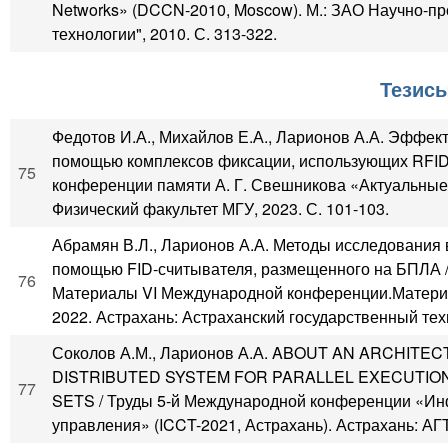
Networks» (DCCN-2010, Moscow). М.: ЗАО Научно-
технологии", 2010. С. 313-322.
Тезис
Федотов И.А., Михайлов Е.А., Ларионов А.А. Эффек
помощью комплексов фиксации, использующих RFID
75
конференции памяти А. Г. Свешникова «Актуальные 
Физический факультет МГУ, 2023. С. 101-103.
Абрамян В.Л., Ларионов А.А. Методы исследования 
помощью FID-считывателя, размещенного на БПЛА 
76
Материалы VI Международной конференции.Материа
2022. Астрахань: Астраханский государственный техн
Соколов А.М., Ларионов А.А. ABOUT AN ARCHI
DISTRIBUTED SYSTEM FOR PARALLEL EXECUTIO
77
SETS / Труды 5-й Международной конференции «Ин
управления» (ICCT-2021, Астрахань). Астрахань: АГТУ