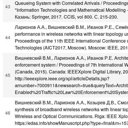
Queueing System with Correlated Arrivals / Proceedings 
43
"Information Technologies and Mathematical Modelling 
Казань: Springer, 2017. CCIS, vol 800. С. 215-230.
Ларионов А.А., Вишневский В.М., Иванов Р.Е., Семён
performance in wireless networks with linear topology 
44
Proceedings of the 11th IEEE International Conference
Technologies (AICT2017, Moscow). Moscow: IEEE, 2017.
Вишневский В.М., Ларионов А.А., Иванов Р.Е. Architectur
enforcement system / Proceedings of 7th International
(Canada, 2015). Canada: IEEEXplore Digital Library, 20
45
http://ieeexplore.ieee.org/xpl/articleDetails.jsp?
arnumber=7000911&newsearch=true&queryText=Archi
Enabled%20Traffic%20Law%20Enforcement%20Syste
Вишневский В.М., Ларионов А.А., Козырев Д.В., Смоль
synthesis of broadband wireless networks with linear 
46
Wireless and Optical Communications. Riga: IEEE Xplore 
https://edas.info/showManuscript.php?type=final&m=1