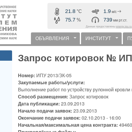
Перейти к основному
21.8
1.9
°C
м/с
содержанию
75.7
739
%
мм рт.ст.
Данные предоставлены
energy.ipu.ru
ОБЪЯВЛЕНИЯ
ИНСТИТУТ
П
горизонтальное меню
Запрос котировок № ИП
Номер:
ИПУ 2013/ЗК-05
Закупаемые работы/услуги:
Выполнение работ по устройству рулонной кровли
Способ размещения:
Запрос котировок
Дата публикации:
23.09.2013
Начало подачи заявок:
23.09.2013
Окончание подачи заявок:
02.10.2013 - 16:00
Начальная/максимальная цена контракта:
49460
Прикреплённые файлы: