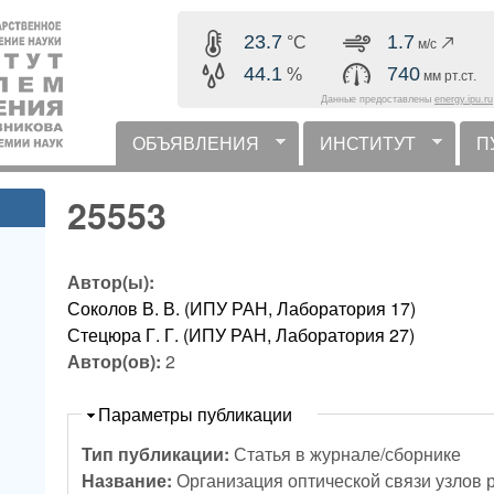
Перейти к основному
23.7
1.7
°C
м/с
содержанию
44.1
740
%
мм рт.ст.
Данные предоставлены
energy.ipu.ru
ОБЪЯВЛЕНИЯ
ИНСТИТУТ
П
горизонтальное меню
25553
Автор(ы):
Соколов В. В. (ИПУ РАН, Лаборатория 17)
Стецюра Г. Г. (ИПУ РАН, Лаборатория 27)
Автор(ов):
2
Скрыть
Параметры публикации
Тип публикации:
Статья в журнале/сборнике
Название:
Организация оптической связи узлов